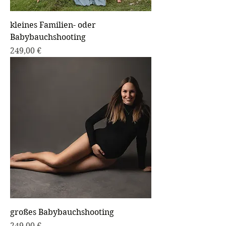
kleines Familien- oder
Babybauchshooting
Preis
249,00 €
großes Babybauchshooting
Preis
249,00 €