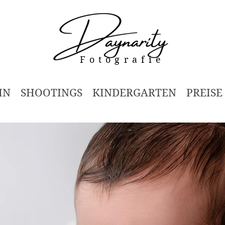
Fotografie
IN
SHOOTINGS
KINDERGARTEN
PREISE