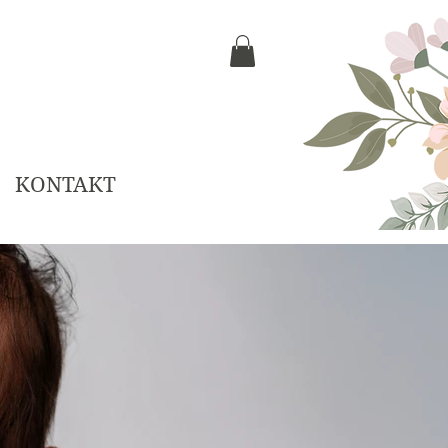
KONTAKT